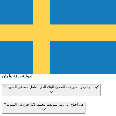
تكتمل
غالبية عمليات النقل في اليوم نفسه. نحن ندرك أن التوقيت
مهم عندما يتعلق الأمر بأموالك.
إرسال أسرع
الأسئلة الشائعة
ما هو رمز سويفت ولماذا أحتاجه في السويد ؟
رمز سويفت - والمعروف أيضًا باسم رمز معرّف البنك (BIC) - هو
معيار دولي لتعريف البنوك والمؤسسات المالية. ستحتاج إلى رمز
سويفت الصحيح في السويد لإرسال أو استلام التحويلات البرقية
الدولية بدقة وأمان.
كيف أجد رمز السويفت الصحيح للبنك الذي أتعامل معه في السويد ؟
هل أحتاج إلى رمز سويفت مختلف لكل فرع في السويد ؟