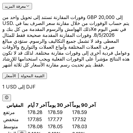
معرفة المزيد
وفورات المقارنة تستند إلى تحويل واحد من GBP 20,000 إلى
USD. يتم حساب الوفورات من خلال مقارنة سعر الصرف بما في
ذلك الهوامش والرسوم المقدمة من كل بنك وXe في نفس اليوم
8/5/2026. وفورات المقارنة المقدمة صحيحة فقط للمثال
المعطى وقد لا تشمل جميع التكاليف والرسوم. ستؤدي مبالغ
صرف العملات المختلفة وأنواع العملات والتواريخ والأوقات
وعوامل فردية أخرى إلى وفورات مقارنة مختلفة. لذلك قد لا تكون
هذه النتائج مؤشراً على الوفورات الفعلية ويجب استخدامها للإرشاد
فقط. يتم تحديث رسم مقارنة الأسعار كل ثلاثة أشهر.
القيمة المحولة
الأسعار
1 USD إلى DJF
آخر 90 يوماً
آخر 30 يوماً
آخر 7 أيام
المقياس
178.59
178.59
178.28
مرتفع
177.52
177.77
177.85
منخفض
178.03
178.05
178.08
متوسط