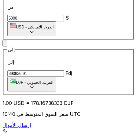
من
$
الدولار الأمريكي
-
USD
إلى
إلى
Fdj
الفرنك الجيبوتي
-
DJF
1.00
USD
=
178.16
738333
DJF
سعر السوق المتوسط في 10:40 UTC
إرسال الأموال