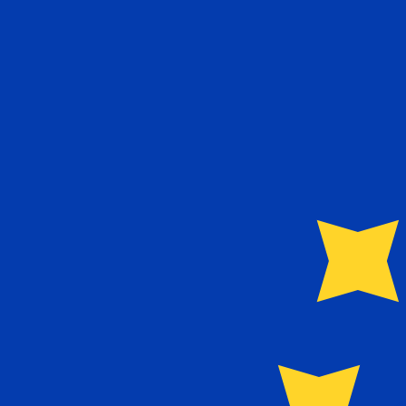
إلى
€
اليورو
-
EUR
1.00
TRL
=
0.00
000001816
EUR
سعر السوق المتوسط في 14:06 UTC
يمكننا التفوق على أسعار المنافسين.
تحدث إلى خبير عملات اليوم.
حدد موعد مكالمة
هل تعلم أنه يمكنك إرسال الأموال إلى الخارج باستخدام Xe؟
اشترك اليوم