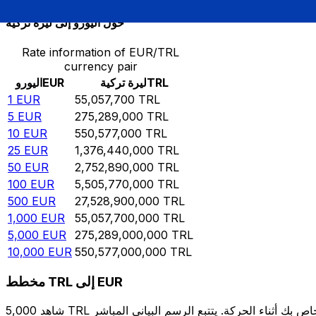
حوِّل اليورو إلى ليرة تركية
Rate information of EUR/TRL
currency pair
TRL
ليرة تركية
EUR
اليورو
1
EUR
55,057,700
TRL
5
EUR
275,289,000
TRL
10
EUR
550,577,000
TRL
25
EUR
1,376,440,000
TRL
50
EUR
2,752,890,000
TRL
100
EUR
5,505,770,000
TRL
500
EUR
27,528,900,000
TRL
1,000
EUR
55,057,700,000
TRL
5,000
EUR
275,289,000,000
TRL
10,000
EUR
550,577,000,000
TRL
مخطط TRL إلى EUR
شاهد 5,000 TRL الخاص بك أثناء الحركة. يتتبع الرسم البياني المباشر TRL إلى EUR الخاص بنا على مدار 12 شهرًا من أسعار السوق في الوقت الحقيقي، ويوضح بالضبط قيمة أموالك في أي وقت. هل