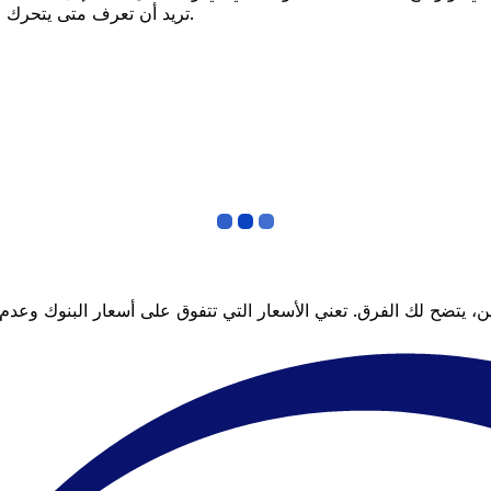
تريد أن تعرف متى يتحرك السعر لصالحك؟ اضبط تنبيه السعر وسنخبرك عندما يصل إلى هدفك.