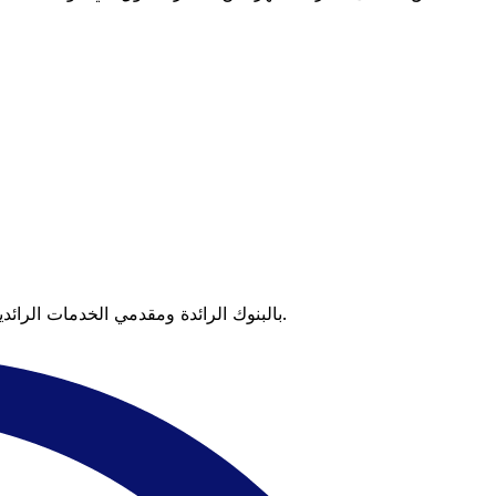
عندما تقارن Xe بالبنوك الرائدة ومقدمي الخدمات الرائدين، يتضح لك الفرق. تعني الأسعار التي تتفوق على أسعار البنوك وعدم وجود رسوم خفية قيمة أكبر على كل عملية تحويل.