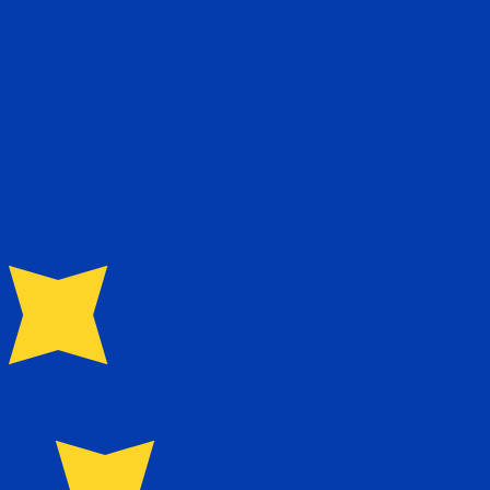
نحن نستخدم متوسط سعر الصرف في حسابات محوِّل العملات الخاص بنا. وهذا للعلم فقط، ولن تُعامل وفقًا لهذا السعر عند إرسال الأموال،