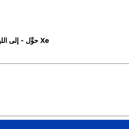
5,000 TRL إلى EUR | حوِّل - إلى الليرة التركية | إكس إي Xe