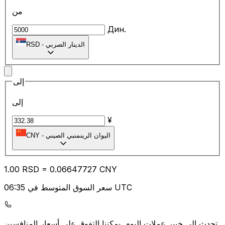
من
Дин.
الدينار الصربي
-
RSD
إلى
إلى
¥
اليوان الرينمنبي الصيني
-
CNY
1.00
RSD
=
0.06
647727
CNY
سعر السوق المتوسط في 06:35 UTC
يمكننا التفوق على أسعار المنافسين.
تحدث إلى خبير عملات اليوم.