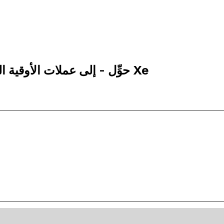
5,000 MRO إلى XOF | حوِّل - إلى عملات الأوقية الموريتانية | إكس إي Xe