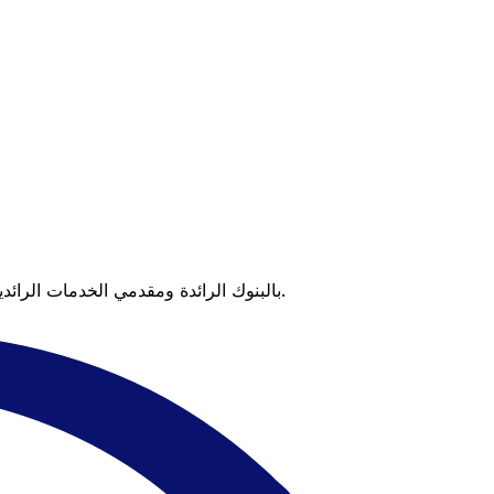
عندما تقارن Xe بالبنوك الرائدة ومقدمي الخدمات الرائدين، يتضح لك الفرق. تعني الأسعار التي تتفوق على أسعار البنوك وعدم وجود رسوم خفية قيمة أكبر على كل عملية تحويل.