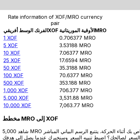
حوِّل الفرنك الوسط أفريقي إلى الأوقية الموريتانية
Rate information of XOF/MRO currency
pair
MRO
الأوقية الموريتانية
XOF
الفرنك الوسط أفريقي
1
XOF
0.706377
MRO
5
XOF
3.53188
MRO
10
XOF
7.06377
MRO
25
XOF
17.6594
MRO
50
XOF
35.3188
MRO
100
XOF
70.6377
MRO
500
XOF
353.188
MRO
1,000
XOF
706.377
MRO
5,000
XOF
3,531.88
MRO
10,000
XOF
7,063.77
MRO
مخطط MRO إلى XOF
شاهد 5,000 MRO الخاص بك أثناء الحركة. يتتبع الرسم البياني المباشر MRO إلى XOF الخاص بنا على مدار 12 شهرًا من أسعار السوق في الوقت الحقيقي، ويوضح بالضبط قيمة أموالك في أي وقت. هل