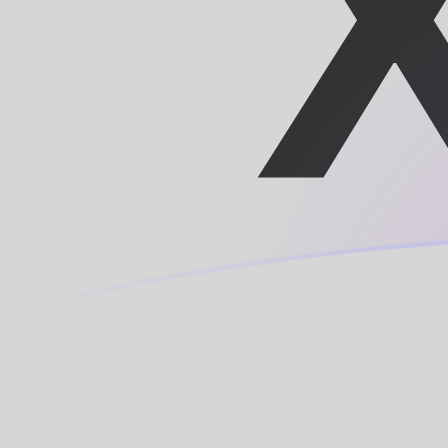
MRO إلى XOF أسعار الصرف اليوم
حوِّل الأوقية الموريتانية إلى الفرنك الوسط أفريقي
Rate information of MRO/XOF currency pair
XOF
الفرنك الوسط أفريقي
MRO
الأوقية الموريتانية
1
MRO
1.41568
XOF
5
MRO
7.07838
XOF
10
MRO
14.1568
XOF
25
MRO
35.3919
XOF
50
MRO
70.7838
XOF
100
MRO
141.568
XOF
500
MRO
707.838
XOF
1,000
MRO
1,415.68
XOF
5,000
MRO
7,078.38
XOF
10,000
MRO
14,156.8
XOF