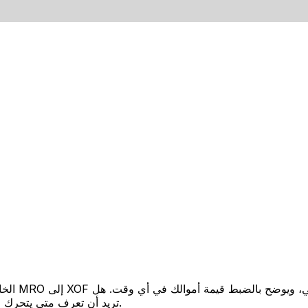
تريد أن تعرف متى يتحرك السعر لصالحك؟ اضبط تنبيه السعر وسنخبرك عندما يصل إلى هدفك.