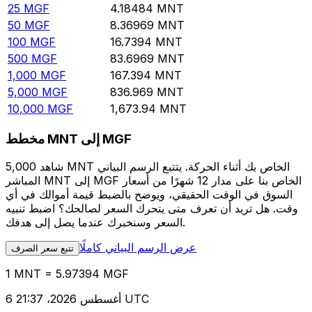
25
MGF
4.18484
MNT
50
MGF
8.36969
MNT
100
MGF
16.7394
MNT
500
MGF
83.6969
MNT
1,000
MGF
167.394
MNT
5,000
MGF
836.969
MNT
10,000
MGF
1,673.94
MNT
مخطط MNT إلى MGF
شاهد 5,000 MNT الخاص بك أثناء الحركة. يتتبع الرسم البياني
المباشر MNT إلى MGF الخاص بنا على مدار 12 شهرًا من أسعار
السوق في الوقت الحقيقي، ويوضح بالضبط قيمة أموالك في أي
وقت. هل تريد أن تعرف متى يتحرك السعر لصالحك؟ اضبط تنبيه
السعر وسنخبرك عندما يصل إلى هدفك.
عرض الرسم البياني كاملًا
تتبع سعر الصرف
1 MNT = 5.97394 MGF
6 أغسطس 2026، 21:37 UTC