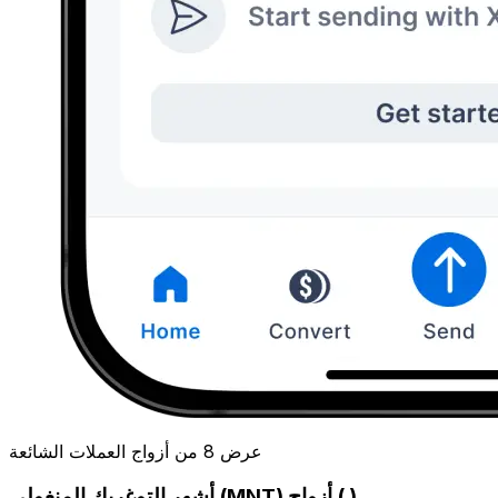
عرض 8 من أزواج العملات الشائعة
أشهر التوغريك المنغولي (MNT) أزواج ( )