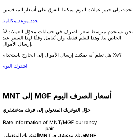
يمكننا التفوق على أسعار المنافسين.
تحدث إلى خبير عملات اليوم.
حدد موعد مكالمة
نحن نستخدم متوسط سعر الصرف في حسابات محوِّل العملات
الخاص بنا. وهذا للعلم فقط، ولن تُعامل وفقًا لهذا السعر عند
إرسال الأموال،
هل تعلم أنه يمكنك إرسال الأموال إلى الخارج باستخدام Xe؟
اشترك اليوم
MNT إلى MGF أسعار الصرف اليوم
حوِّل التوغريك المنغولي إلى فرنك مدغشقري
Rate information of MNT/MGF currency
pair
MGF
فرنك مدغشقري
MNT
التوغريك المنغولي