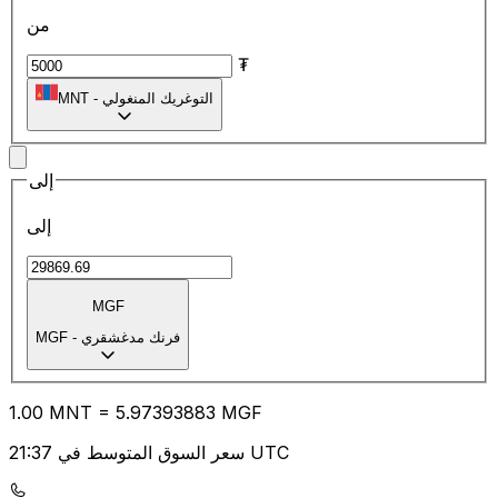
من
₮
التوغريك المنغولي
-
MNT
إلى
إلى
MGF
فرنك مدغشقري
-
MGF
1.00
MNT
=
5.97
393883
MGF
سعر السوق المتوسط في 21:37 UTC