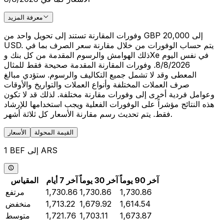
معرفة المزيد
وفورات المقارنة تستند إلى تحويل واحد من GBP 20,000 إلى
USD. يتم حساب الوفورات من خلال مقارنة سعر الصرف بما في
ذلك الهوامش والرسوم المقدمة من كل بنك وXe في نفس اليوم
8/8/2026. وفورات المقارنة المقدمة صحيحة فقط للمثال
المعطى وقد لا تشمل جميع التكاليف والرسوم. ستؤدي مبالغ
صرف العملات المختلفة وأنواع العملات والتواريخ والأوقات
وعوامل فردية أخرى إلى وفورات مقارنة مختلفة. لذلك قد لا تكون
هذه النتائج مؤشراً على الوفورات الفعلية ويجب استخدامها للإرشاد
فقط. يتم تحديث رسم مقارنة الأسعار كل ثلاثة أشهر.
القيمة المحولة
الأسعار
1 BEF إلى ARS
آخر 90 يوماً
آخر 30 يوماً
آخر 7 أيام
المقياس
1,730.86
1,730.86
1,730.86
مرتفع
1,614.54
1,679.92
1,713.22
منخفض
1,673.87
1,703.11
1,721.76
متوسط