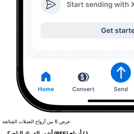
عرض 8 من أزواج العملات الشائعة
أشهر الفرنك البلجيكي (BEF) أزواج ( )