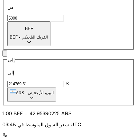
من
BEF
الفرنك البلجيكي
-
BEF
إلى
إلى
$
البيزو الأرجنتيني
-
ARS
1.00
BEF
=
42.95
390225
ARS
سعر السوق المتوسط في 03:48 UTC