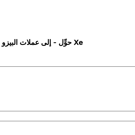
5,000 ARS إلى ADA | حوِّل - إلى عملات البيزو الأرجنتيني | إكس إي Xe