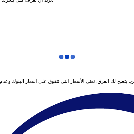
تريد أن تعرف متى يتحرك السعر لصالحك؟ اضبط تنبيه السعر وسنخبرك عندما يصل إلى هدفك.