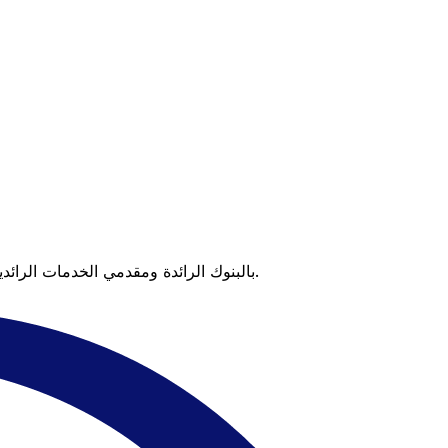
عندما تقارن Xe بالبنوك الرائدة ومقدمي الخدمات الرائدين، يتضح لك الفرق. تعني الأسعار التي تتفوق على أسعار البنوك وعدم وجود رسوم خفية قيمة أكبر على كل عملية تحويل.