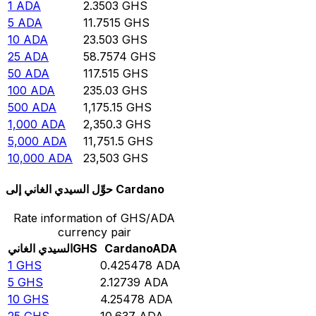
1
ADA
2.3503
GHS
5
ADA
11.7515
GHS
10
ADA
23.503
GHS
25
ADA
58.7574
GHS
50
ADA
117.515
GHS
100
ADA
235.03
GHS
500
ADA
1,175.15
GHS
1,000
ADA
2,350.3
GHS
5,000
ADA
11,751.5
GHS
10,000
ADA
23,503
GHS
حوِّل السيدي الغاني إلى Cardano
Rate information of GHS/ADA
currency pair
ADA
Cardano
GHS
السيدي الغاني
1
GHS
0.425478
ADA
5
GHS
2.12739
ADA
10
GHS
4.25478
ADA