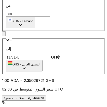
من
ADA
-
Cardano
إلى
إلى
GH₵
السيدي الغاني
-
GHS
1.00
ADA
=
2.35
029721
GHS
سعر السوق المتوسط في 02:58 UTC
شراء العملات المشفرةKraken