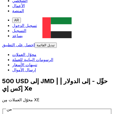
الشخصي
الأعمال
المنصة
AR
تسجيل الدخول
التسجيل
يساعد
احصل على التطبيق
تبديل القائمة
محوّل العملات
الرسومات البيانية للعملة
تنبيهات الأسعار
إرسال الأموال
500 USD إلى JMD | حوِّل - إلى الدولار |
إكس إي Xe
محوّل العملات مِن XE
من