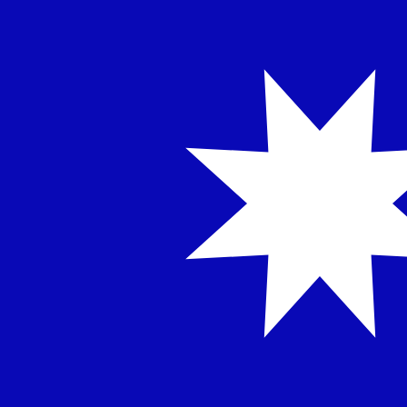
NT$
الدولار الجديد التايواني
-
TWD
1.00
TTD
=
4.76
367827
TWD
سعر السوق المتوسط في 07:28 UTC
يمكننا التفوق على أسعار المنافسين.
تحدث إلى خبير عملات اليوم.
حدد موعد مكالمة
هل تعلم أنه يمكنك إرسال الأموال إلى الخارج باستخدام Xe؟
اشترك اليوم