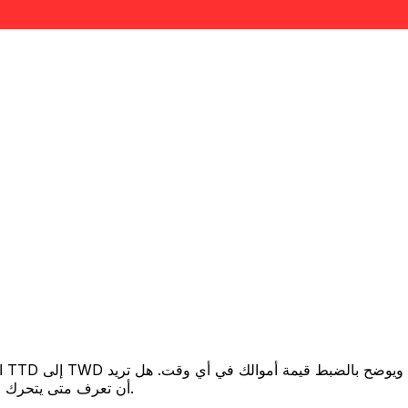
أن تعرف متى يتحرك السعر لصالحك؟ اضبط تنبيه السعر وسنخبرك عندما يصل إلى هدفك.