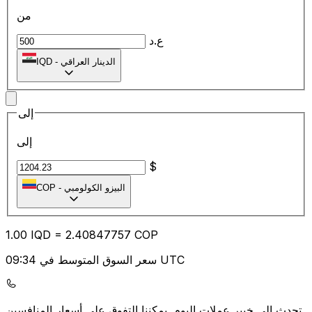
من
ع.د
الدينار العراقي
-
IQD
إلى
إلى
$
البيزو الكولومبي
-
COP
1.00
IQD
=
2.40
847757
COP
سعر السوق المتوسط في 09:34 UTC
يمكننا التفوق على أسعار المنافسين.
تحدث إلى خبير عملات اليوم.