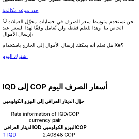
حدد موعد مكالمة
نحن نستخدم متوسط سعر الصرف في حسابات محوِّل العملات
الخاص بنا. وهذا للعلم فقط، ولن تُعامل وفقًا لهذا السعر عند
إرسال الأموال،
هل تعلم أنه يمكنك إرسال الأموال إلى الخارج باستخدام Xe؟
اشترك اليوم
IQD إلى COP أسعار الصرف اليوم
حوِّل الدينار العراقي إلى البيزو الكولومبي
Rate information of IQD/COP
currency pair
COP
البيزو الكولومبي
IQD
الدينار العراقي
1
IQD
2.40848
COP