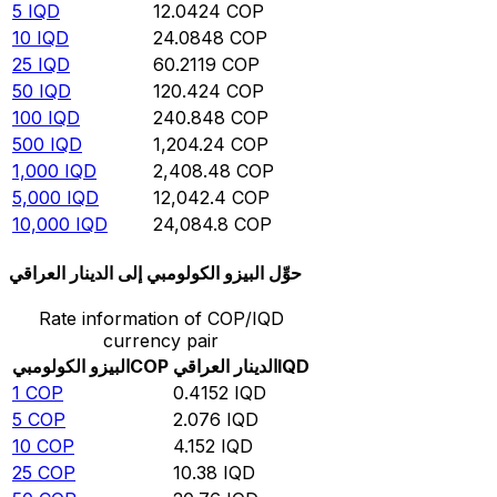
5
IQD
12.0424
COP
10
IQD
24.0848
COP
25
IQD
60.2119
COP
50
IQD
120.424
COP
100
IQD
240.848
COP
500
IQD
1,204.24
COP
1,000
IQD
2,408.48
COP
5,000
IQD
12,042.4
COP
10,000
IQD
24,084.8
COP
حوِّل البيزو الكولومبي إلى الدينار العراقي
Rate information of COP/IQD
currency pair
IQD
الدينار العراقي
COP
البيزو الكولومبي
1
COP
0.4152
IQD
5
COP
2.076
IQD
10
COP
4.152
IQD
25
COP
10.38
IQD