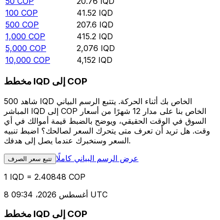
50
COP
20.76
IQD
100
COP
41.52
IQD
500
COP
207.6
IQD
1,000
COP
415.2
IQD
5,000
COP
2,076
IQD
10,000
COP
4,152
IQD
مخطط IQD إلى COP
شاهد 500 IQD الخاص بك أثناء الحركة. يتتبع الرسم البياني
المباشر IQD إلى COP الخاص بنا على مدار 12 شهرًا من أسعار
السوق في الوقت الحقيقي، ويوضح بالضبط قيمة أموالك في أي
وقت. هل تريد أن تعرف متى يتحرك السعر لصالحك؟ اضبط تنبيه
السعر وسنخبرك عندما يصل إلى هدفك.
عرض الرسم البياني كاملًا
تتبع سعر الصرف
1 IQD = 2.40848 COP
8 أغسطس 2026، 09:34 UTC
مخطط IQD إلى COP