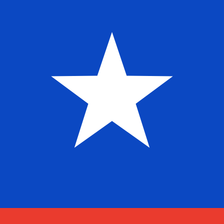
$
البيزو الشيلي
-
CLP
1.00
COP
=
0.28
943453
CLP
سعر السوق المتوسط في 19:58 UTC
يمكننا التفوق على أسعار المنافسين.
تحدث إلى خبير عملات اليوم.
حدد موعد مكالمة
هل تعلم أنه يمكنك إرسال الأموال إلى الخارج باستخدام Xe؟
اشترك اليوم