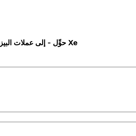
500 COP إلى CLP | حوِّل - إلى عملات البيزو الكولومبي | إكس إي Xe