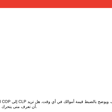
أن تعرف متى يتحرك السعر لصالحك؟ اضبط تنبيه السعر وسنخبرك عندما يصل إلى هدفك.