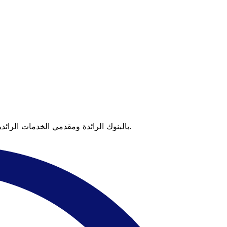
عندما تقارن Xe بالبنوك الرائدة ومقدمي الخدمات الرائدين، يتضح لك الفرق. تعني الأسعار التي تتفوق على أسعار البنوك وعدم وجود رسوم خفية قيمة أكبر على كل عملية تحويل.