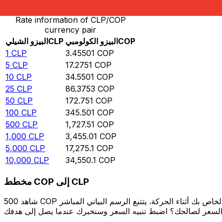
Rate information of CLP/COP
currency pair
COP
البيزو الكولومبي
CLP
البيزو الشيلي
1
CLP
3.45501
COP
5
CLP
17.2751
COP
10
CLP
34.5501
COP
25
CLP
86.3753
COP
50
CLP
172.751
COP
100
CLP
345.501
COP
500
CLP
1,727.51
COP
1,000
CLP
3,455.01
COP
5,000
CLP
17,275.1
COP
10,000
CLP
34,550.1
COP
مخطط COP إلى CLP
شاهد 500 COP الخاص بك أثناء الحركة. يتتبع الرسم البياني المباشر COP إلى CLP الخاص بنا على مدار 12 شهرًا من أسعار السوق في الوقت الحقيقي، ويوضح بالضبط قيمة أموالك في أي وقت. هل تريد