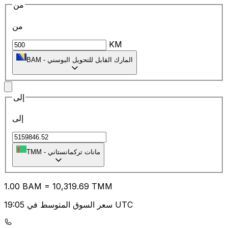
من
من
KM
المارك القابل للتحويل البوسني
-
BAM
إلى
إلى
مانات تركمانستاني
-
TMM
1.00
BAM
=
10,319.69
TMM
سعر السوق المتوسط في 19:05 UTC