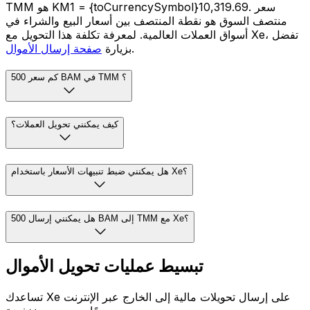
TMM هو KM1 = {toCurrencySymbol}10,319.69. سعر
منتصف السوق هو نقطة المنتصف بين أسعار البيع والشراء في
أسواق العملات العالمية. لمعرفة تكلفة هذا التحويل مع Xe، تفضل
.
بزيارة
صفحة إرسال الأموال
كم سعر 500 BAM في TMM ؟
كيف يمكنني تحويل العملات؟
هل يمكنني ضبط تنبيهات الأسعار باستخدام Xe؟
هل يمكنني إرسال 500 BAM إلى TMM مع Xe؟
تبسيط عمليات تحويل الأموال
تساعدك Xe على إرسال تحويلات مالية إلى الخارج عبر الإنترنت