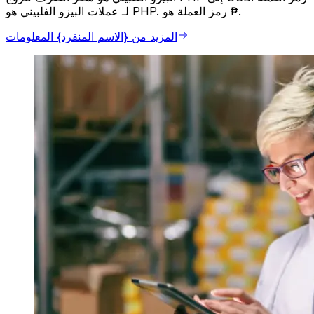
لـ عملات البيزو الفلبيني هو PHP. رمز العملة هو ₱.
المزيد من {الاسم المنفرد} المعلومات