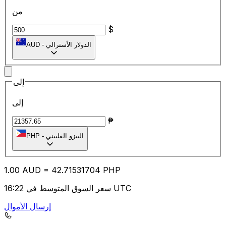
من
$
الدولار الأسترالي
-
AUD
إلى
إلى
₱
البيزو الفلبيني
-
PHP
1.00
AUD
=
42.71
531704
PHP
سعر السوق المتوسط في 16:22 UTC
إرسال الأموال