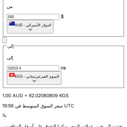
من
$
الدولار الأسترالي
-
AUD
إلى
إلى
лв
السوم القيرغيزستاني
-
KGS
1.00
AUD
=
62.02
080809
KGS
سعر السوق المتوسط في 16:56 UTC
يمكننا التفوق على أسعار المنافسين.
تحدث إلى خبير عملات اليوم.