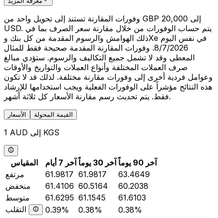
معرفة المزيد
وفورات المقارنة تستند إلى تحويل واحد من GBP 20,000 إلى
USD. يتم حساب الوفورات من خلال مقارنة سعر الصرف بما في
ذلك الهوامش والرسوم المقدمة من كل بنك وXe في نفس اليوم
8/7/2026. وفورات المقارنة المقدمة صحيحة فقط للمثال
المعطى وقد لا تشمل جميع التكاليف والرسوم. ستؤدي مبالغ
صرف العملات المختلفة وأنواع العملات والتواريخ والأوقات
وعوامل فردية أخرى إلى وفورات مقارنة مختلفة. لذلك قد لا تكون
هذه النتائج مؤشراً على الوفورات الفعلية ويجب استخدامها للإرشاد
فقط. يتم تحديث رسم مقارنة الأسعار كل ثلاثة أشهر.
القيمة المحولة
الأسعار
1 AUD إلى KGS
آخر 90 يوماً
آخر 30 يوماً
آخر 7 أيام
المقياس
63.4649
61.9817
61.9817
مرتفع
60.2038
60.5164
61.4106
منخفض
61.6103
61.1545
61.6295
متوسط
التقلب
0.39%
0.38%
0.38%