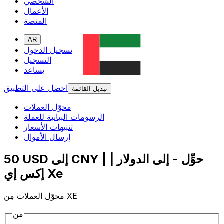
الشخصي
الأعمال
المنصة
AR
تسجيل الدخول
التسجيل
يساعد
احصل على التطبيق
تبديل القائمة
محوّل العملات
الرسومات البيانية للعملة
تنبيهات الأسعار
إرسال الأموال
50 USD إلى CNY | حوِّل - إلى الدولار |
إكس إي Xe
محوّل العملات مِن XE
من