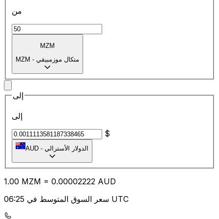
من
MZM
متكال موزمبيقي
-
MZM
إلى
إلى
$
الدولار الأسترالي
-
AUD
1.00
MZM
=
0.00
002222
AUD
سعر السوق المتوسط في 06:25 UTC