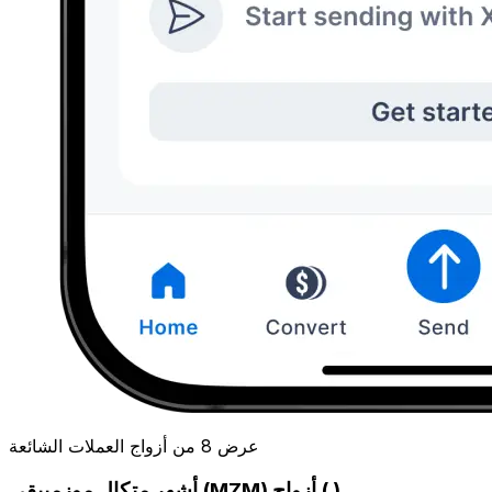
عرض 8 من أزواج العملات الشائعة
أشهر متكال موزمبيقي (MZM) أزواج ( )