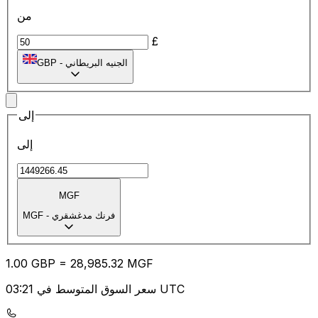
من
£
الجنيه البريطاني
-
GBP
إلى
إلى
MGF
فرنك مدغشقري
-
MGF
1.00
GBP
=
28,985.32
MGF
سعر السوق المتوسط في 03:21 UTC