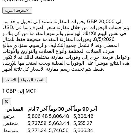
معرفة المزيد
وفورات المقارنة تستند إلى تحويل واحد من GBP 20,000 إلى
USD. يتم حساب الوفورات من خلال مقارنة سعر الصرف بما في
ذلك الهوامش والرسوم المقدمة من كل بنك وXe في نفس اليوم
8/5/2026. وفورات المقارنة المقدمة صحيحة فقط للمثال
المعطى وقد لا تشمل جميع التكاليف والرسوم. ستؤدي مبالغ
صرف العملات المختلفة وأنواع العملات والتواريخ والأوقات
وعوامل فردية أخرى إلى وفورات مقارنة مختلفة. لذلك قد لا تكون
هذه النتائج مؤشراً على الوفورات الفعلية ويجب استخدامها للإرشاد
فقط. يتم تحديث رسم مقارنة الأسعار كل ثلاثة أشهر.
القيمة المحولة
الأسعار
1 GBP إلى MGF
آخر 90 يوماً
آخر 30 يوماً
آخر 7 أيام
المقياس
5,806.48
5,806.48
5,806.48
مرتفع
5,555.27
5,663.44
5,737.58
منخفض
5,666.34
5,746.56
5,771.34
متوسط