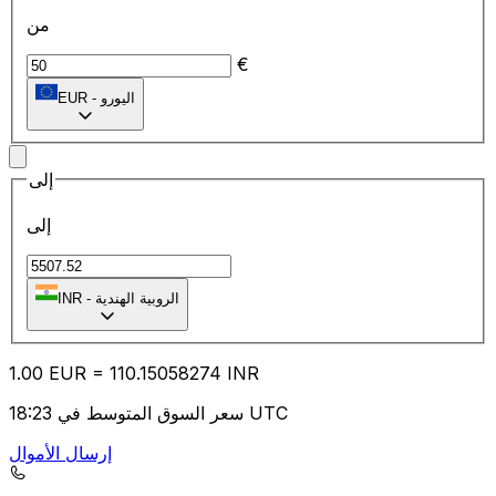
من
€
اليورو
-
EUR
إلى
إلى
₹
الروبية الهندية
-
INR
1.00
EUR
=
110.15
058274
INR
سعر السوق المتوسط في 18:23 UTC
إرسال الأموال