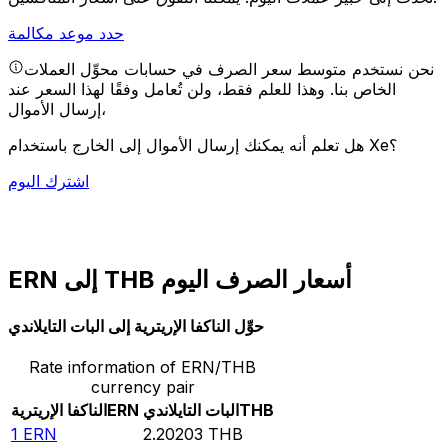
حدد موعد مكالمة
نحن نستخدم متوسط سعر الصرف في حسابات محوِّل العملات
الخاص بنا. وهذا للعلم فقط، ولن تُعامل وفقًا لهذا السعر عند
إرسال الأموال،
هل تعلم أنه يمكنك إرسال الأموال إلى الخارج باستخدام Xe؟
اشترك اليوم
ERN إلى THB أسعار الصرف اليوم
حوِّل الناكفا الإريترية إلى البات التايلاندي
Rate information of ERN/THB
currency pair
THB
البات التايلاندي
ERN
الناكفا الإريترية
1
ERN
2.20203
THB