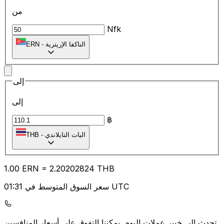
من
Nfk
الناكفا الإريترية
-
ERN
إلى
إلى
฿
البات التايلاندي
-
THB
1.00
ERN
=
2.20
202824
THB
سعر السوق المتوسط في 01:31 UTC
يمكننا التفوق على أسعار المنافسين.
تحدث إلى خبير عملات اليوم.