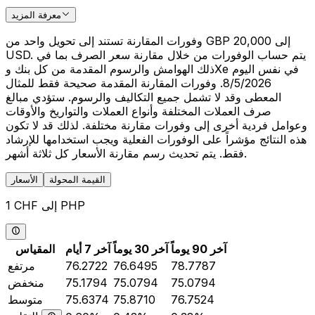
معرفة المزيد
وفورات المقارنة تستند إلى تحويل واحد من GBP 20,000 إلى
USD. يتم حساب الوفورات من خلال مقارنة سعر الصرف بما في
ذلك الهوامش والرسوم المقدمة من كل بنك وXe في نفس اليوم
8/5/2026. وفورات المقارنة المقدمة صحيحة فقط للمثال
المعطى وقد لا تشمل جميع التكاليف والرسوم. ستؤدي مبالغ
صرف العملات المختلفة وأنواع العملات والتواريخ والأوقات
وعوامل فردية أخرى إلى وفورات مقارنة مختلفة. لذلك قد لا تكون
هذه النتائج مؤشراً على الوفورات الفعلية ويجب استخدامها للإرشاد
فقط. يتم تحديث رسم مقارنة الأسعار كل ثلاثة أشهر.
القيمة المحولة
الأسعار
1 CHF إلى PHP
آخر 90 يوماً
آخر 30 يوماً
آخر 7 أيام
المقياس
78.7787
76.6495
76.2722
مرتفع
75.0794
75.0794
75.1794
منخفض
76.7524
75.8710
75.6374
متوسط