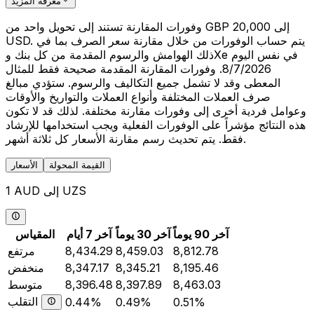
معرفة المزيد
وفورات المقارنة تستند إلى تحويل واحد من GBP 20,000 إلى
USD. يتم حساب الوفورات من خلال مقارنة سعر الصرف بما في
ذلك الهوامش والرسوم المقدمة من كل بنك وXe في نفس اليوم
8/7/2026. وفورات المقارنة المقدمة صحيحة فقط للمثال
المعطى وقد لا تشمل جميع التكاليف والرسوم. ستؤدي مبالغ
صرف العملات المختلفة وأنواع العملات والتواريخ والأوقات
وعوامل فردية أخرى إلى وفورات مقارنة مختلفة. لذلك قد لا تكون
هذه النتائج مؤشراً على الوفورات الفعلية ويجب استخدامها للإرشاد
فقط. يتم تحديث رسم مقارنة الأسعار كل ثلاثة أشهر.
القيمة المحولة
الأسعار
1 AUD إلى UZS
آخر 90 يوماً
آخر 30 يوماً
آخر 7 أيام
المقياس
8,812.78
8,459.03
8,434.29
مرتفع
8,195.46
8,345.21
8,347.17
منخفض
8,463.03
8,397.89
8,396.48
متوسط
التقلب
0.44%
0.49%
0.51%