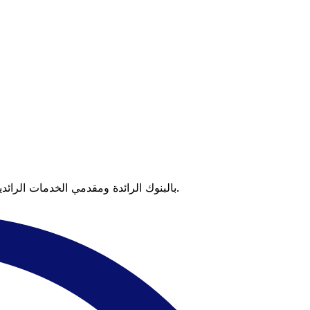
عندما تقارن Xe بالبنوك الرائدة ومقدمي الخدمات الرائدين، يتضح لك الفرق. تعني الأسعار التي تتفوق على أسعار البنوك وعدم وجود رسوم خفية قيمة أكبر على كل عملية تحويل.