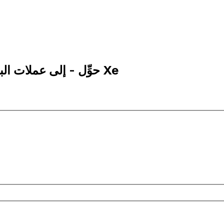
50 ARS إلى ADA | حوِّل - إلى عملات البيزو الأرجنتيني | إكس إي Xe