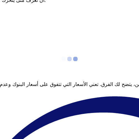
أن تعرف متى يتحرك السعر لصالحك؟ اضبط تنبيه السعر وسنخبرك عندما يصل إلى هدفك.