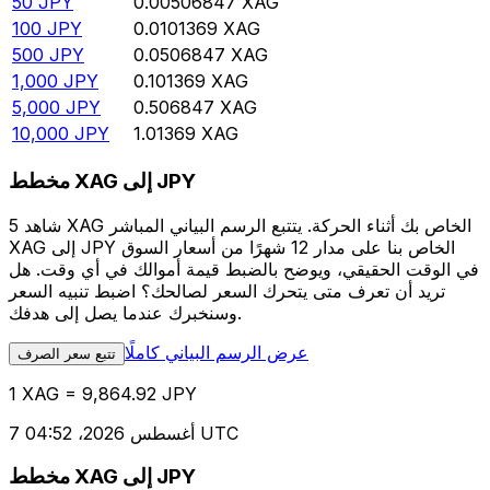
50
JPY
0.00506847
XAG
100
JPY
0.0101369
XAG
500
JPY
0.0506847
XAG
1,000
JPY
0.101369
XAG
5,000
JPY
0.506847
XAG
10,000
JPY
1.01369
XAG
مخطط XAG إلى JPY
شاهد 5 XAG الخاص بك أثناء الحركة. يتتبع الرسم البياني المباشر
XAG إلى JPY الخاص بنا على مدار 12 شهرًا من أسعار السوق
في الوقت الحقيقي، ويوضح بالضبط قيمة أموالك في أي وقت. هل
تريد أن تعرف متى يتحرك السعر لصالحك؟ اضبط تنبيه السعر
وسنخبرك عندما يصل إلى هدفك.
عرض الرسم البياني كاملًا
تتبع سعر الصرف
1 XAG = 9,864.92 JPY
7 أغسطس 2026، 04:52 UTC
مخطط XAG إلى JPY