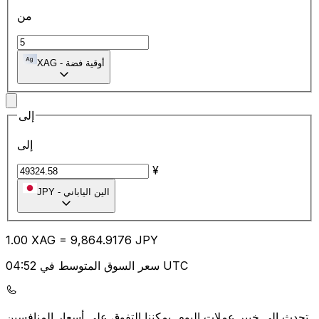
من
أوقية فضة
-
XAG
إلى
إلى
¥
الين الياباني
-
JPY
1.00
XAG
=
9,864.91
76
JPY
سعر السوق المتوسط في 04:52 UTC
يمكننا التفوق على أسعار المنافسين.
تحدث إلى خبير عملات اليوم.