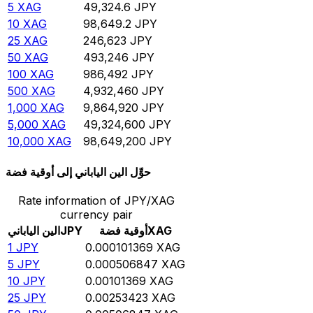
5
XAG
49,324.6
JPY
10
XAG
98,649.2
JPY
25
XAG
246,623
JPY
50
XAG
493,246
JPY
100
XAG
986,492
JPY
500
XAG
4,932,460
JPY
1,000
XAG
9,864,920
JPY
5,000
XAG
49,324,600
JPY
10,000
XAG
98,649,200
JPY
حوِّل الين الياباني إلى أوقية فضة
Rate information of JPY/XAG
currency pair
XAG
أوقية فضة
JPY
الين الياباني
1
JPY
0.000101369
XAG
5
JPY
0.000506847
XAG
10
JPY
0.00101369
XAG
25
JPY
0.00253423
XAG