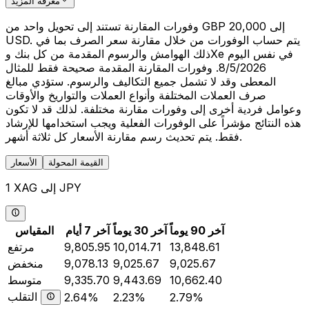
معرفة المزيد
وفورات المقارنة تستند إلى تحويل واحد من GBP 20,000 إلى
USD. يتم حساب الوفورات من خلال مقارنة سعر الصرف بما في
ذلك الهوامش والرسوم المقدمة من كل بنك وXe في نفس اليوم
8/5/2026. وفورات المقارنة المقدمة صحيحة فقط للمثال
المعطى وقد لا تشمل جميع التكاليف والرسوم. ستؤدي مبالغ
صرف العملات المختلفة وأنواع العملات والتواريخ والأوقات
وعوامل فردية أخرى إلى وفورات مقارنة مختلفة. لذلك قد لا تكون
هذه النتائج مؤشراً على الوفورات الفعلية ويجب استخدامها للإرشاد
فقط. يتم تحديث رسم مقارنة الأسعار كل ثلاثة أشهر.
القيمة المحولة
الأسعار
1 XAG إلى JPY
آخر 90 يوماً
آخر 30 يوماً
آخر 7 أيام
المقياس
13,848.61
10,014.71
9,805.95
مرتفع
9,025.67
9,025.67
9,078.13
منخفض
10,662.40
9,443.69
9,335.70
متوسط
التقلب
2.64%
2.23%
2.79%