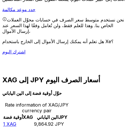
حدد موعد مكالمة
نحن نستخدم متوسط سعر الصرف في حسابات محوِّل العملات
الخاص بنا. وهذا للعلم فقط، ولن تُعامل وفقًا لهذا السعر عند
إرسال الأموال،
هل تعلم أنه يمكنك إرسال الأموال إلى الخارج باستخدام Xe؟
اشترك اليوم
XAG إلى JPY أسعار الصرف اليوم
حوِّل أوقية فضة إلى الين الياباني
Rate information of XAG/JPY
currency pair
JPY
الين الياباني
XAG
أوقية فضة
1
XAG
9,864.92
JPY