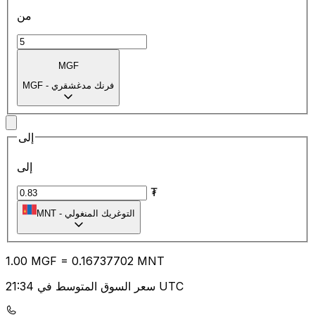
من
MGF
فرنك مدغشقري
-
MGF
إلى
إلى
₮
التوغريك المنغولي
-
MNT
1.00
MGF
=
0.16
737702
MNT
سعر السوق المتوسط في 21:34 UTC