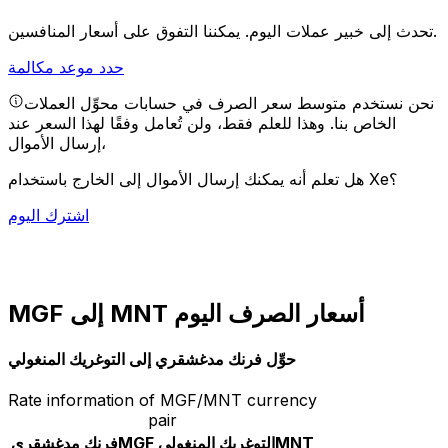
يمكننا التفوق على أسعار المنافسين.
تحدث إلى خبير عملات اليوم.
حدد موعد مكالمة
نحن نستخدم متوسط سعر الصرف في حسابات محوِّل العملات
الخاص بنا. وهذا للعلم فقط، ولن تُعامل وفقًا لهذا السعر عند
إرسال الأموال،
هل تعلم أنه يمكنك إرسال الأموال إلى الخارج باستخدام Xe؟
اشترك اليوم
MGF إلى MNT أسعار الصرف اليوم
حوِّل فرنك مدغشقري إلى التوغريك المنغولي
Rate information of MGF/MNT currency
pair
MNT
التوغريك المنغولي
MGF
فرنك مدغشقري