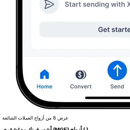
عرض 8 من أزواج العملات الشائعة
أشهر فرنك مدغشقري (MGF) أزواج ( )