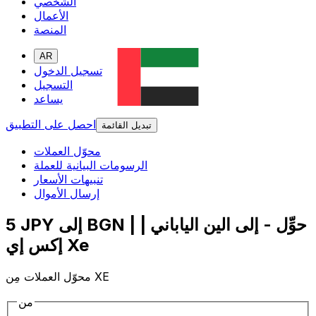
الشخصي
الأعمال
المنصة
AR
تسجيل الدخول
التسجيل
يساعد
احصل على التطبيق
تبديل القائمة
محوّل العملات
الرسومات البيانية للعملة
تنبيهات الأسعار
إرسال الأموال
5 JPY إلى BGN | حوِّل - إلى الين الياباني |
إكس إي Xe
محوّل العملات مِن XE
من