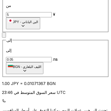
من
¥
الين الياباني
-
JPY
إلى
إلى
лв
الليف البلغاري
-
BGN
1.00
JPY
=
0.01
071367
BGN
سعر السوق المتوسط في 23:46 UTC
يمكننا التفوق على أسعار المنافسين.
تحدث إلى خبير عملات اليوم.