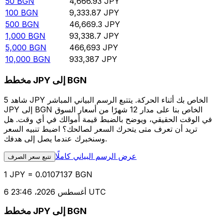
50
BGN
4,666.93
JPY
100
BGN
9,333.87
JPY
500
BGN
46,669.3
JPY
1,000
BGN
93,338.7
JPY
5,000
BGN
466,693
JPY
10,000
BGN
933,387
JPY
مخطط JPY إلى BGN
شاهد 5 JPY الخاص بك أثناء الحركة. يتتبع الرسم البياني المباشر
JPY إلى BGN الخاص بنا على مدار 12 شهرًا من أسعار السوق
في الوقت الحقيقي، ويوضح بالضبط قيمة أموالك في أي وقت. هل
تريد أن تعرف متى يتحرك السعر لصالحك؟ اضبط تنبيه السعر
وسنخبرك عندما يصل إلى هدفك.
عرض الرسم البياني كاملًا
تتبع سعر الصرف
1 JPY = 0.0107137 BGN
6 أغسطس 2026، 23:46 UTC
مخطط JPY إلى BGN