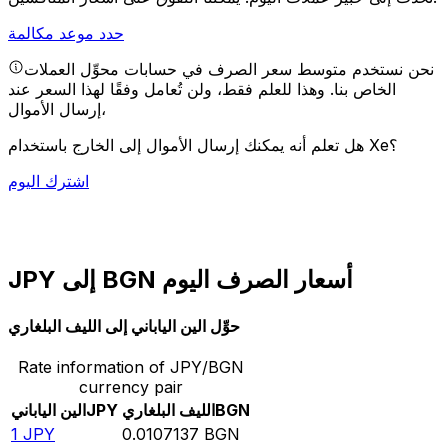
حدد موعد مكالمة
نحن نستخدم متوسط سعر الصرف في حسابات محوِّل العملات
الخاص بنا. وهذا للعلم فقط، ولن تُعامل وفقًا لهذا السعر عند
إرسال الأموال،
هل تعلم أنه يمكنك إرسال الأموال إلى الخارج باستخدام Xe؟
اشترك اليوم
JPY إلى BGN أسعار الصرف اليوم
حوِّل الين الياباني إلى الليف البلغاري
Rate information of JPY/BGN
currency pair
BGN
الليف البلغاري
JPY
الين الياباني
1
JPY
0.0107137
BGN