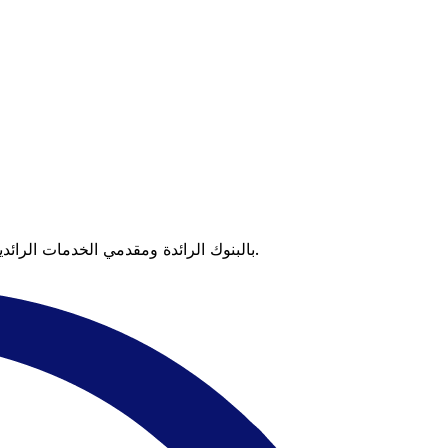
عندما تقارن Xe بالبنوك الرائدة ومقدمي الخدمات الرائدين، يتضح لك الفرق. تعني الأسعار التي تتفوق على أسعار البنوك وعدم وجود رسوم خفية قيمة أكبر على كل عملية تحويل.