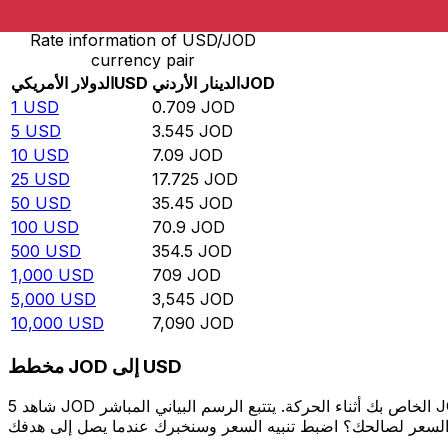
Rate information of USD/JOD
currency pair
JOD
الدينار الأردني
USD
الدولار الأمريكي
1
USD
0.709
JOD
5
USD
3.545
JOD
10
USD
7.09
JOD
25
USD
17.725
JOD
50
USD
35.45
JOD
100
USD
70.9
JOD
500
USD
354.5
JOD
1,000
USD
709
JOD
5,000
USD
3,545
JOD
10,000
USD
7,090
JOD
مخطط JOD إلى USD
شاهد 5 JOD الخاص بك أثناء الحركة. يتتبع الرسم البياني المباشر JOD إلى USD الخاص بنا على مدار 12 شهرًا من أسعار السوق في الوقت الحقيقي، ويوضح بالضبط قيمة أموالك في أي وقت. هل تريد أن