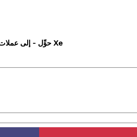
5 JOD إلى USD | حوِّل - إلى عملات الدينار الأردني | إكس إي Xe