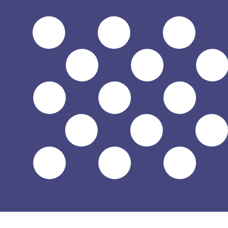
$
الدولار الأمريكي
-
USD
1.00
JOD
=
1.41
043723
USD
سعر السوق المتوسط في 07:33 UTC
يمكننا التفوق على أسعار المنافسين.
تحدث إلى خبير عملات اليوم.
حدد موعد مكالمة
هل تعلم أنه يمكنك إرسال الأموال إلى الخارج باستخدام Xe؟
اشترك اليوم