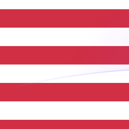
JOD إلى USD أسعار الصرف اليوم
حوِّل الدينار الأردني إلى الدولار الأمريكي
Rate information of JOD/USD
currency pair
USD
الدولار الأمريكي
JOD
الدينار الأردني
1
JOD
1.41044
USD
5
JOD
7.05219
USD
10
JOD
14.1044
USD
25
JOD
35.2609
USD
50
JOD
70.5219
USD
100
JOD
141.044
USD
500
JOD
705.219
USD
1,000
JOD
1,410.44
USD
5,000
JOD
7,052.19
USD
10,000
JOD
14,104.4
USD
حوِّل الدولار الأمريكي إلى الدينار الأردني