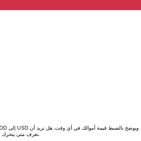
تعرف متى يتحرك السعر لصالحك؟ اضبط تنبيه السعر وسنخبرك عندما يصل إلى هدفك.