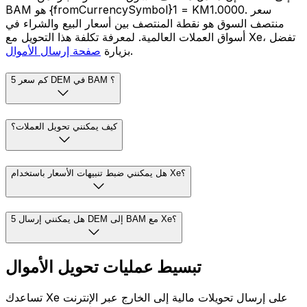
BAM هو {fromCurrencySymbol}1 = KM1.0000. سعر
منتصف السوق هو نقطة المنتصف بين أسعار البيع والشراء في
أسواق العملات العالمية. لمعرفة تكلفة هذا التحويل مع Xe، تفضل
.
بزيارة
صفحة إرسال الأموال
كم سعر 5 DEM في BAM ؟
كيف يمكنني تحويل العملات؟
هل يمكنني ضبط تنبيهات الأسعار باستخدام Xe؟
هل يمكنني إرسال 5 DEM إلى BAM مع Xe؟
تبسيط عمليات تحويل الأموال
تساعدك Xe على إرسال تحويلات مالية إلى الخارج عبر الإنترنت