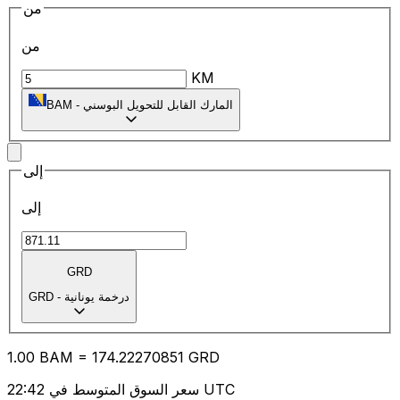
من
من
KM
المارك القابل للتحويل البوسني
-
BAM
إلى
إلى
GRD
درخمة يونانية
-
GRD
1.00
BAM
=
174.22
270851
GRD
سعر السوق المتوسط في 22:42 UTC