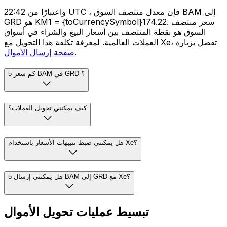
واعتبارًا من 22:42 UTC ، فإن معدل منتصف السوق BAM إلى
GRD هو KM1 = {toCurrencySymbol}174.22. سعر منتصف
السوق هو نقطة المنتصف بين أسعار البيع والشراء في أسواق
العملات العالمية. لمعرفة تكلفة هذا التحويل مع Xe، تفضل بزيارة
.
صفحة إرسال الأموال
كم سعر 5 BAM في GRD ؟
كيف يمكنني تحويل العملات؟
هل يمكنني ضبط تنبيهات الأسعار باستخدام Xe؟
هل يمكنني إرسال 5 BAM إلى GRD مع Xe؟
تبسيط عمليات تحويل الأموال