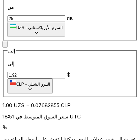
من
лв
السوم الأوزباكستاني
-
UZS
إلى
إلى
$
البيزو الشيلي
-
CLP
1.00
UZS
=
0.07
682855
CLP
سعر السوق المتوسط في 18:51 UTC
يمكننا التفوق على أسعار المنافسين.
تحدث إلى خبير عملات اليوم.