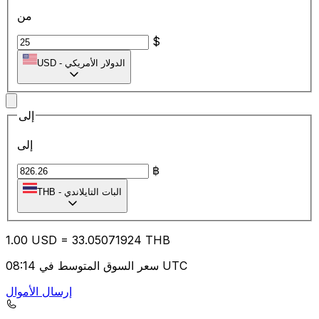
من
$
الدولار الأمريكي
-
USD
إلى
إلى
฿
البات التايلاندي
-
THB
1.00
USD
=
33.05
071924
THB
سعر السوق المتوسط في 08:14 UTC
إرسال الأموال