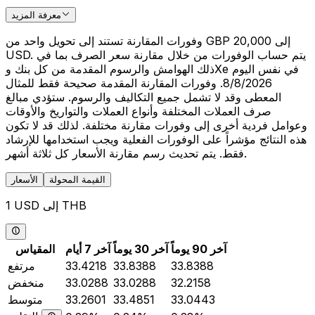
معرفة المزيد
وفورات المقارنة تستند إلى تحويل واحد من GBP 20,000 إلى
USD. يتم حساب الوفورات من خلال مقارنة سعر الصرف بما في
ذلك الهوامش والرسوم المقدمة من كل بنك وXe في نفس اليوم
8/8/2026. وفورات المقارنة المقدمة صحيحة فقط للمثال
المعطى وقد لا تشمل جميع التكاليف والرسوم. ستؤدي مبالغ
صرف العملات المختلفة وأنواع العملات والتواريخ والأوقات
وعوامل فردية أخرى إلى وفورات مقارنة مختلفة. لذلك قد لا تكون
هذه النتائج مؤشراً على الوفورات الفعلية ويجب استخدامها للإرشاد
فقط. يتم تحديث رسم مقارنة الأسعار كل ثلاثة أشهر.
القيمة المحولة
الأسعار
1 USD إلى THB
آخر 90 يوماً
آخر 30 يوماً
آخر 7 أيام
المقياس
33.8388
33.8388
33.4218
مرتفع
32.2158
33.0288
33.0288
منخفض
33.0443
33.4851
33.2601
متوسط