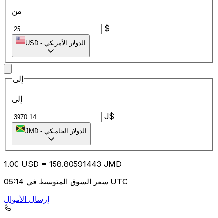
من
$
الدولار الأمريكي
-
USD
إلى
إلى
J$
الدولار الجاميكي
-
JMD
1.00
USD
=
158.80
591443
JMD
سعر السوق المتوسط في 05:14 UTC
إرسال الأموال