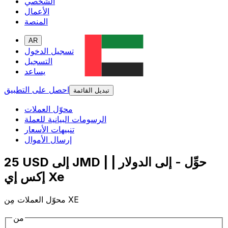
الشخصي
الأعمال
المنصة
AR
تسجيل الدخول
التسجيل
يساعد
احصل على التطبيق
تبديل القائمة
محوّل العملات
الرسومات البيانية للعملة
تنبيهات الأسعار
إرسال الأموال
25 USD إلى JMD | حوِّل - إلى الدولار |
إكس إي Xe
محوّل العملات مِن XE
من