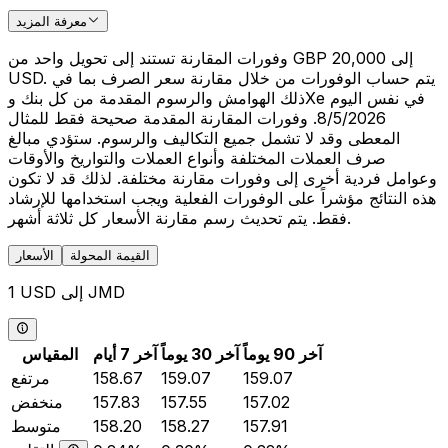
معرفة المزيد
وفورات المقارنة تستند إلى تحويل واحد من GBP 20,000 إلى
USD. يتم حساب الوفورات من خلال مقارنة سعر الصرف بما في
ذلك الهوامش والرسوم المقدمة من كل بنك وXe في نفس اليوم
8/5/2026. وفورات المقارنة المقدمة صحيحة فقط للمثال
المعطى وقد لا تشمل جميع التكاليف والرسوم. ستؤدي مبالغ
صرف العملات المختلفة وأنواع العملات والتواريخ والأوقات
وعوامل فردية أخرى إلى وفورات مقارنة مختلفة. لذلك قد لا تكون
هذه النتائج مؤشراً على الوفورات الفعلية ويجب استخدامها للإرشاد
فقط. يتم تحديث رسم مقارنة الأسعار كل ثلاثة أشهر.
القيمة المحولة
الأسعار
1 USD إلى JMD
آخر 90 يوماً
آخر 30 يوماً
آخر 7 أيام
المقياس
159.07
159.07
158.67
مرتفع
157.02
157.55
157.83
منخفض
157.91
158.27
158.20
متوسط