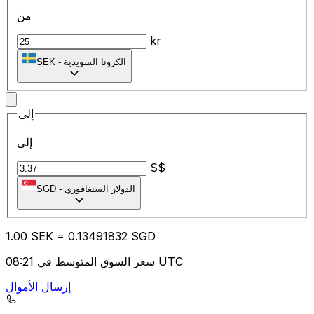
من
kr
الكرونا السويدية
-
SEK
إلى
إلى
S$
الدولار السنغافوري
-
SGD
1.00
SEK
=
0.13
491832
SGD
سعر السوق المتوسط في 08:21 UTC
إرسال الأموال