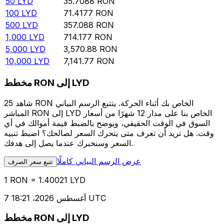
50
LYD
35.7088
RON
100
LYD
71.4177
RON
500
LYD
357.088
RON
1,000
LYD
714.177
RON
5,000
LYD
3,570.88
RON
10,000
LYD
7,141.77
RON
مخطط RON إلى LYD
شاهد 25 RON الخاص بك أثناء الحركة. يتتبع الرسم البياني
المباشر RON إلى LYD الخاص بنا على مدار 12 شهرًا من أسعار
السوق في الوقت الحقيقي، ويوضح بالضبط قيمة أموالك في أي
وقت. هل تريد أن تعرف متى يتحرك السعر لصالحك؟ اضبط تنبيه
السعر وسنخبرك عندما يصل إلى هدفك.
عرض الرسم البياني كاملًا
تتبع سعر الصرف
1 RON = 1.40021 LYD
7 أغسطس 2026، 18:21 UTC
مخطط RON إلى LYD