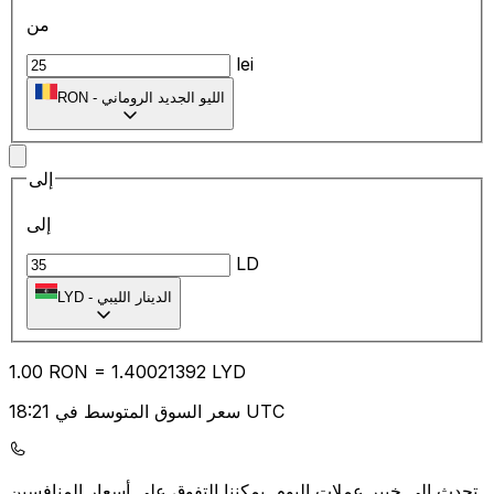
من
lei
الليو الجديد الروماني
-
RON
إلى
إلى
LD
الدينار الليبي
-
LYD
1.00
RON
=
1.40
021392
LYD
سعر السوق المتوسط في 18:21 UTC
يمكننا التفوق على أسعار المنافسين.
تحدث إلى خبير عملات اليوم.