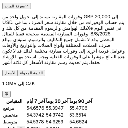
معرفة المزيد
وفورات المقارنة تستند إلى تحويل واحد من GBP 20,000 إلى
USD. يتم حساب الوفورات من خلال مقارنة سعر الصرف بما في
ذلك الهوامش والرسوم المقدمة من كل بنك وXe في نفس اليوم
8/8/2026. وفورات المقارنة المقدمة صحيحة فقط للمثال
المعطى وقد لا تشمل جميع التكاليف والرسوم. ستؤدي مبالغ
صرف العملات المختلفة وأنواع العملات والتواريخ والأوقات
وعوامل فردية أخرى إلى وفورات مقارنة مختلفة. لذلك قد لا تكون
هذه النتائج مؤشراً على الوفورات الفعلية ويجب استخدامها للإرشاد
فقط. يتم تحديث رسم مقارنة الأسعار كل ثلاثة أشهر.
القيمة المحولة
الأسعار
1 OMR إلى CZK
آخر 90 يوماً
آخر 30 يوماً
آخر 7 أيام
المقياس
55.4706
55.3947
54.6576
مرتفع
53.6514
54.3742
54.3742
منخفض
54.6624
54.9253
54.5378
متوسط