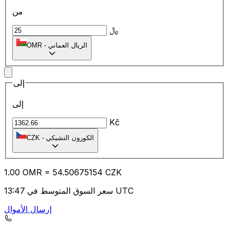
من
﷼
الريال العماني
-
OMR
إلى
إلى
Kč
الكورون التشيكي
-
CZK
1.00
OMR
=
54.50
675154
CZK
سعر السوق المتوسط في 13:47 UTC
إرسال الأموال