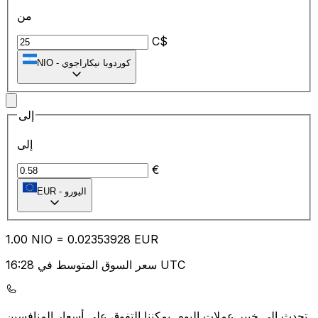
من
C$
كوردوبا نيكاراجوي
-
NIO
إلى
إلى
€
اليورو
-
EUR
1.00
NIO
=
0.02
353928
EUR
سعر السوق المتوسط في 16:28 UTC
يمكننا التفوق على أسعار المنافسين.
تحدث إلى خبير عملات اليوم.