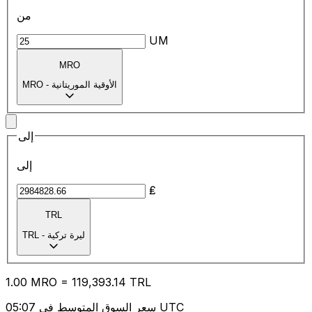
من
UM
MRO
الأوقية الموريتانية
-
MRO
إلى
إلى
₤
TRL
ليرة تركية
-
TRL
1.00
MRO
=
119,393.14
TRL
سعر السوق المتوسط في 05:07 UTC