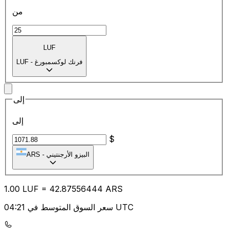
من
LUF
فرنك لوكسمبورغ
-
LUF
إلى
إلى
$
البيزو الأرجنتيني
-
ARS
1.00
LUF
=
42.87
556444
ARS
سعر السوق المتوسط في 04:21 UTC