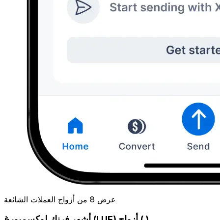
عرض 8 من أزواج العملات الشائعة
أشهر فرنك لوكسمبورغ (LUF) أزواج ( )