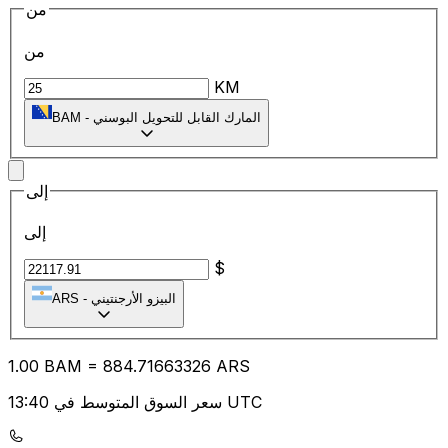
من
من
KM
المارك القابل للتحويل البوسني
-
BAM
إلى
إلى
$
البيزو الأرجنتيني
-
ARS
1.00
BAM
=
884.71
663326
ARS
سعر السوق المتوسط في 13:40 UTC