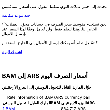
يمكننا التفوق على أسعار المنافسين.
تحدث إلى خبير عملات اليوم.
حدد موعد مكالمة
نحن نستخدم متوسط سعر الصرف في حسابات محوِّل العملات
الخاص بنا. وهذا للعلم فقط، ولن تُعامل وفقًا لهذا السعر عند
إرسال الأموال،
هل تعلم أنه يمكنك إرسال الأموال إلى الخارج باستخدام Xe؟
اشترك اليوم
BAM إلى ARS أسعار الصرف اليوم
حوِّل المارك القابل للتحويل البوسني إلى البيزو الأرجنتيني
Rate information of BAM/ARS currency pair
ARS
البيزو الأرجنتيني
BAM
المارك القابل للتحويل البوسني
1
BAM
884.717
ARS