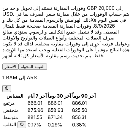
وفورات المقارنة تستند إلى تحويل واحد من GBP 20,000 إلى
USD. يتم حساب الوفورات من خلال مقارنة سعر الصرف بما في
ذلك الهوامش والرسوم المقدمة من كل بنك وXe في نفس اليوم
8/9/2026. وفورات المقارنة المقدمة صحيحة فقط للمثال
المعطى وقد لا تشمل جميع التكاليف والرسوم. ستؤدي مبالغ
صرف العملات المختلفة وأنواع العملات والتواريخ والأوقات
وعوامل فردية أخرى إلى وفورات مقارنة مختلفة. لذلك قد لا تكون
هذه النتائج مؤشراً على الوفورات الفعلية ويجب استخدامها للإرشاد
فقط. يتم تحديث رسم مقارنة الأسعار كل ثلاثة أشهر.
القيمة المحولة
الأسعار
1 BAM إلى ARS
آخر 90 يوماً
آخر 30 يوماً
آخر 7 أيام
المقياس
886.01
886.01
886.01
مرتفع
825.50
858.93
875.96
منخفض
856.31
871.34
881.55
متوسط
التقلب
0.17%
0.29%
0.38%