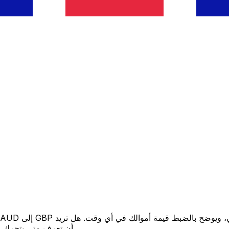
أن تعرف متى يتحرك السعر لصالحك؟ اضبط تنبيه السعر وسنخبرك عندما يصل إلى هدفك.