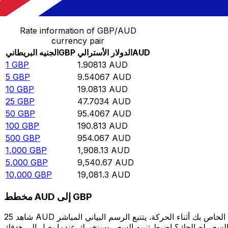
حوِّل الجنيه البريطاني إلى الدولار الأسترالي
Rate information of GBP/AUD
currency pair
AUD
الدولار الأسترالي
GBP
الجنيه البريطاني
1
GBP
1.90813
AUD
5
GBP
9.54067
AUD
10
GBP
19.0813
AUD
25
GBP
47.7034
AUD
50
GBP
95.4067
AUD
100
GBP
190.813
AUD
500
GBP
954.067
AUD
1,000
GBP
1,908.13
AUD
5,000
GBP
9,540.67
AUD
10,000
GBP
19,081.3
AUD
مخطط AUD إلى GBP
شاهد 25 AUD الخاص بك أثناء الحركة. يتتبع الرسم البياني المباشر AUD إلى GBP الخاص بنا على مدار 12 شهرًا من أسعار السوق في الوقت الحقيقي، ويوضح بالضبط قيمة أموالك في أي وقت. هل تريد