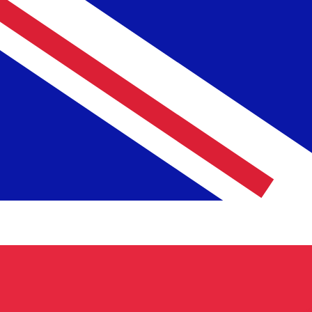
£
الجنيه البريطاني
-
GBP
1.00
AUD
=
0.52
407198
GBP
سعر السوق المتوسط في 07:09 UTC
إرسال الأموال
يمكننا التفوق على أسعار المنافسين.
تحدث إلى خبير عملات اليوم.
حدد موعد مكالمة
هل تعلم أنه يمكنك إرسال الأموال إلى الخارج باستخدام Xe؟
اشترك اليوم