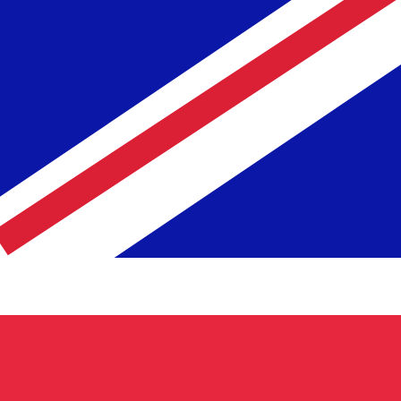
نحن نستخدم متوسط سعر الصرف في حسابات محوِّل العملات الخاص بنا. وهذا للعلم فقط، ولن تُعامل وفقًا لهذا السعر عند إرسال الأموال،