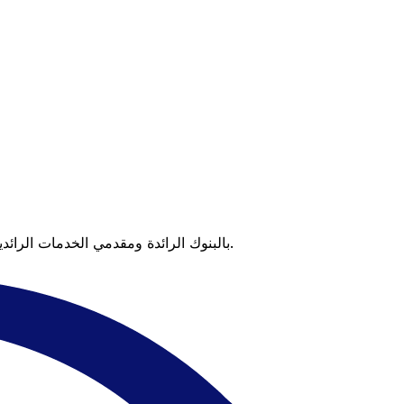
عندما تقارن Xe بالبنوك الرائدة ومقدمي الخدمات الرائدين، يتضح لك الفرق. تعني الأسعار التي تتفوق على أسعار البنوك وعدم وجود رسوم خفية قيمة أكبر على كل عملية تحويل.