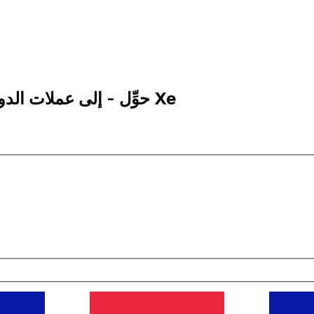
25 AUD إلى GBP | حوِّل - إلى عملات الدولار الأسترالية | إكس إي Xe