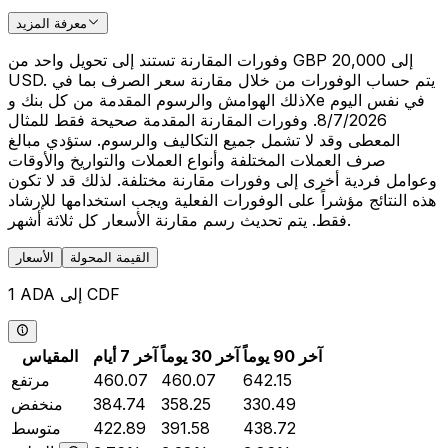
معرفة المزيد
وفورات المقارنة تستند إلى تحويل واحد من GBP 20,000 إلى
USD. يتم حساب الوفورات من خلال مقارنة سعر الصرف بما في
ذلك الهوامش والرسوم المقدمة من كل بنك وXe في نفس اليوم
8/7/2026. وفورات المقارنة المقدمة صحيحة فقط للمثال
المعطى وقد لا تشمل جميع التكاليف والرسوم. ستؤدي مبالغ
صرف العملات المختلفة وأنواع العملات والتواريخ والأوقات
وعوامل فردية أخرى إلى وفورات مقارنة مختلفة. لذلك قد لا تكون
هذه النتائج مؤشراً على الوفورات الفعلية ويجب استخدامها للإرشاد
فقط. يتم تحديث رسم مقارنة الأسعار كل ثلاثة أشهر.
القيمة المحولة
الأسعار
1 ADA إلى CDF
آخر 90 يوماً
آخر 30 يوماً
آخر 7 أيام
المقياس
642.15
460.07
460.07
مرتفع
330.49
358.25
384.74
منخفض
438.72
391.58
422.89
متوسط