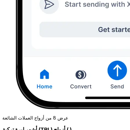
عرض 8 من أزواج العملات الشائعة
أشهر ليرة تركية (TRL) أزواج ( )