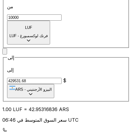
من
LUF
فرنك لوكسمبورغ
-
LUF
إلى
إلى
$
البيزو الأرجنتيني
-
ARS
1.00
LUF
=
42.95
316836
ARS
سعر السوق المتوسط في 06:46 UTC