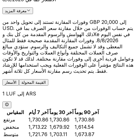
معرفة المزيد
وفورات المقارنة تستند إلى تحويل واحد من GBP 20,000 إلى
USD. يتم حساب الوفورات من خلال مقارنة سعر الصرف بما في
ذلك الهوامش والرسوم المقدمة من كل بنك وXe في نفس اليوم
8/8/2026. وفورات المقارنة المقدمة صحيحة فقط للمثال
المعطى وقد لا تشمل جميع التكاليف والرسوم. ستؤدي مبالغ
صرف العملات المختلفة وأنواع العملات والتواريخ والأوقات
وعوامل فردية أخرى إلى وفورات مقارنة مختلفة. لذلك قد لا تكون
هذه النتائج مؤشراً على الوفورات الفعلية ويجب استخدامها للإرشاد
فقط. يتم تحديث رسم مقارنة الأسعار كل ثلاثة أشهر.
القيمة المحولة
الأسعار
1 LUF إلى ARS
آخر 90 يوماً
آخر 30 يوماً
آخر 7 أيام
المقياس
1,730.86
1,730.86
1,730.86
مرتفع
1,614.54
1,679.92
1,713.22
منخفض
1,673.87
1,703.11
1,721.76
متوسط