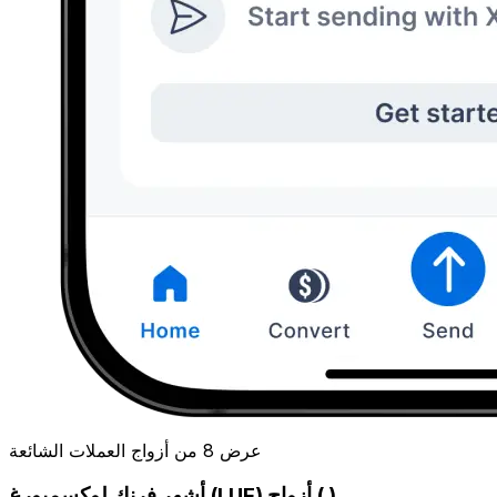
عرض 8 من أزواج العملات الشائعة
أشهر فرنك لوكسمبورغ (LUF) أزواج ( )