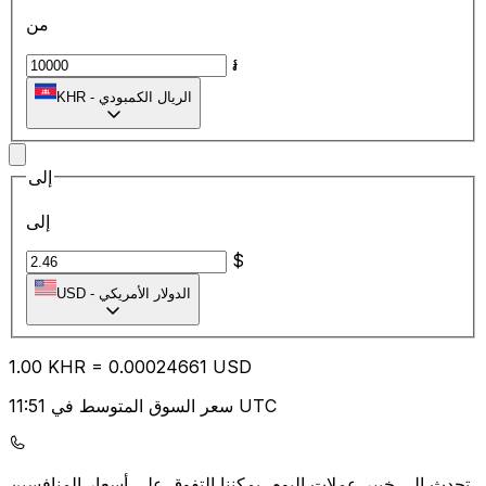
من
៛
الريال الكمبودي
-
KHR
إلى
إلى
$
الدولار الأمريكي
-
USD
1.00
KHR
=
0.00
024661
USD
سعر السوق المتوسط في 11:51 UTC
يمكننا التفوق على أسعار المنافسين.
تحدث إلى خبير عملات اليوم.