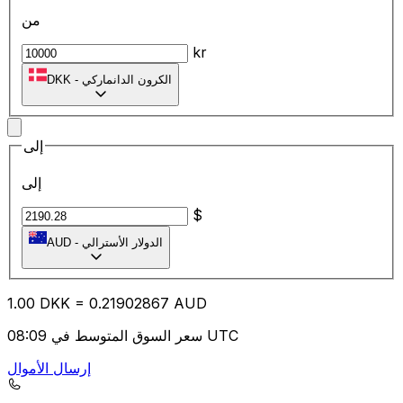
من
kr
الكرون الدانماركي
-
DKK
إلى
إلى
$
الدولار الأسترالي
-
AUD
1.00
DKK
=
0.21
902867
AUD
سعر السوق المتوسط في 08:09 UTC
إرسال الأموال