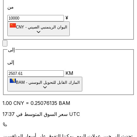
من
¥
اليوان الرينمنبي الصيني
-
CNY
إلى
إلى
KM
المارك القابل للتحويل البوسني
-
BAM
1.00
CNY
=
0.25
076135
BAM
سعر السوق المتوسط في 17:37 UTC
يمكننا التفوق على أسعار المنافسين.
تحدث إلى خبير عملات اليوم.