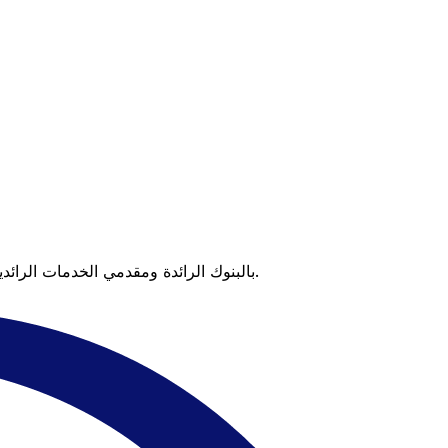
عندما تقارن Xe بالبنوك الرائدة ومقدمي الخدمات الرائدين، يتضح لك الفرق. تعني الأسعار التي تتفوق على أسعار البنوك وعدم وجود رسوم خفية قيمة أكبر على كل عملية تحويل.