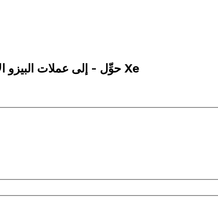
10,000 ARS إلى ADA | حوِّل - إلى عملات البيزو الأرجنتيني | إكس إي Xe