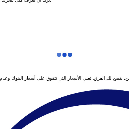
تريد أن تعرف متى يتحرك السعر لصالحك؟ اضبط تنبيه السعر وسنخبرك عندما يصل إلى هدفك.