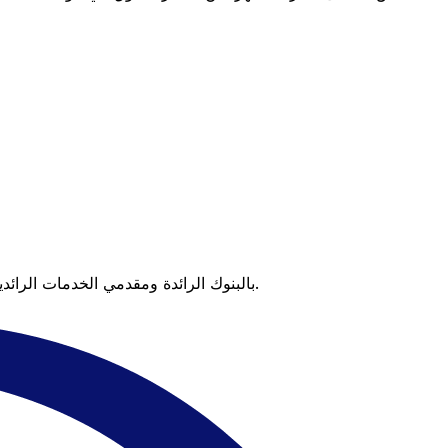
عندما تقارن Xe بالبنوك الرائدة ومقدمي الخدمات الرائدين، يتضح لك الفرق. تعني الأسعار التي تتفوق على أسعار البنوك وعدم وجود رسوم خفية قيمة أكبر على كل عملية تحويل.