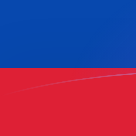
MTL إلى COP أسعار الصرف اليوم
حوِّل ليرة مالطية إلى البيزو الكولومبي
Rate information of MTL/COP
currency pair
COP
البيزو الكولومبي
MTL
ليرة مالطية
1
MTL
8,497.44
COP
5
MTL
42,487.2
COP
10
MTL
84,974.4
COP
25
MTL
212,436
COP
50
MTL
424,872
COP
100
MTL
849,744
COP
500
MTL
4,248,720
COP
1,000
MTL
8,497,440
COP
5,000
MTL
42,487,200
COP
10,000
MTL
84,974,400
COP