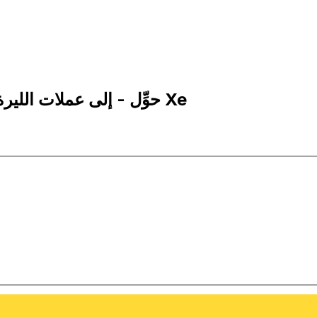
1,000 MTL إلى COP | حوِّل - إلى عملات الليرة المالطية | إكس إي Xe