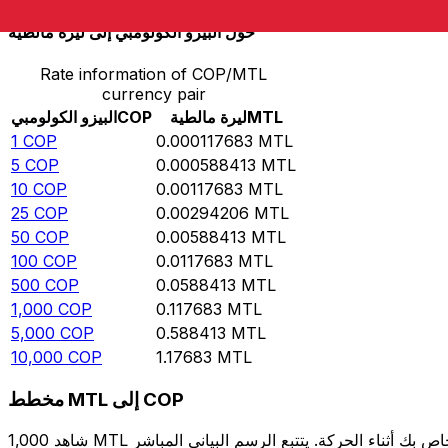
حوِّل البيزو الكولومبي إلى ليرة مالطية
Rate information of COP/MTL
currency pair
MTL
ليرة مالطية
COP
البيزو الكولومبي
1
COP
0.000117683
MTL
5
COP
0.000588413
MTL
10
COP
0.00117683
MTL
25
COP
0.00294206
MTL
50
COP
0.00588413
MTL
100
COP
0.0117683
MTL
500
COP
0.0588413
MTL
1,000
COP
0.117683
MTL
5,000
COP
0.588413
MTL
10,000
COP
1.17683
MTL
مخطط MTL إلى COP
شاهد 1,000 MTL الخاص بك أثناء الحركة. يتتبع الرسم البياني المباشر MTL إلى COP الخاص بنا على مدار 12 شهرًا من أسعار السوق في الوقت الحقيقي، ويوضح بالضبط قيمة أموالك في أي وقت. هل