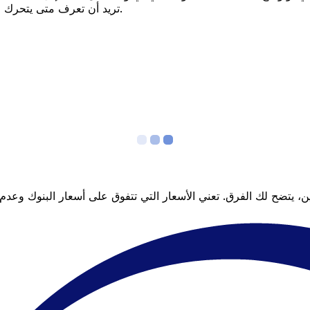
تريد أن تعرف متى يتحرك السعر لصالحك؟ اضبط تنبيه السعر وسنخبرك عندما يصل إلى هدفك.