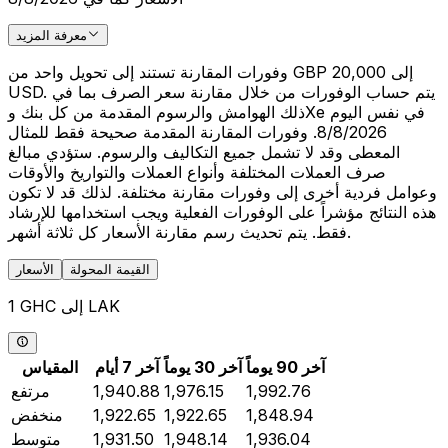
معرفة المزيد
وفورات المقارنة تستند إلى تحويل واحد من GBP 20,000 إلى
USD. يتم حساب الوفورات من خلال مقارنة سعر الصرف بما في
ذلك الهوامش والرسوم المقدمة من كل بنك وXe في نفس اليوم
8/8/2026. وفورات المقارنة المقدمة صحيحة فقط للمثال
المعطى وقد لا تشمل جميع التكاليف والرسوم. ستؤدي مبالغ
صرف العملات المختلفة وأنواع العملات والتواريخ والأوقات
وعوامل فردية أخرى إلى وفورات مقارنة مختلفة. لذلك قد لا تكون
هذه النتائج مؤشراً على الوفورات الفعلية ويجب استخدامها للإرشاد
فقط. يتم تحديث رسم مقارنة الأسعار كل ثلاثة أشهر.
القيمة المحولة
الأسعار
1 GHC إلى LAK
آخر 90 يوماً
آخر 30 يوماً
آخر 7 أيام
المقياس
1,992.76
1,976.15
1,940.88
مرتفع
1,848.94
1,922.65
1,922.65
منخفض
1,936.04
1,948.14
1,931.50
متوسط