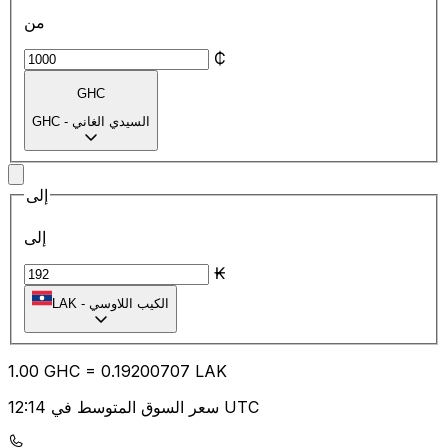
من
₵
GHC
السيدي الغاني
-
GHC
إلى
إلى
₭
الكيب اللاوسي
-
LAK
1.00
GHC
=
0.19
200707
LAK
سعر السوق المتوسط في 12:14 UTC